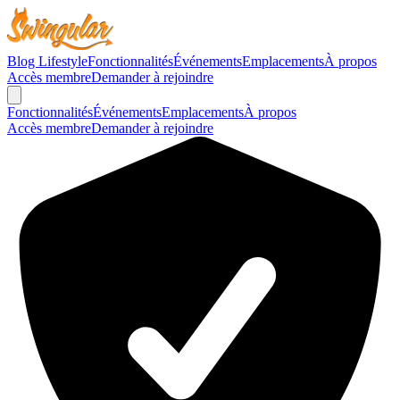
Blog Lifestyle
Fonctionnalités
Événements
Emplacements
À propos
Accès membre
Demander à rejoindre
Fonctionnalités
Événements
Emplacements
À propos
Accès membre
Demander à rejoindre