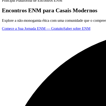
Principal Plataforma de Encontros ENM
Encontros ENM para
Casais Modernos
Explore a não-monogamia ética com uma comunidade que o compreende.
Comece a Sua Jornada ENM — Gratuito
Saber sobre ENM